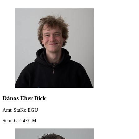
D
ános Eber Dick
Amt: StuKo EGU
Sem.-G.:24EGM