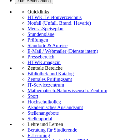
Zum Seitenanfang
Quicklinks
HTWK-Telefonverzeichnis
Notfall (Unfall, Brand, Havarie)
Mensa-Speiseplan
Stundenpläne
Prüfungen
Standorte & Anreise
E-Mail / Webmailer (Dienste intern)
Pressebereich
HTWK.magazin
Zentrale Bereiche
Bibliothek und Katalog
Zentrales Prüfungsamt
IT-Servicezentrum
Mathematisch-Naturwissensch. Zentrum
Sport
Hochschulkolleg
Akademisches Auslandsamt
Stellenangebote
Stellenportal
Lehre und Lernen
Beratung für Studierende
E-Learning